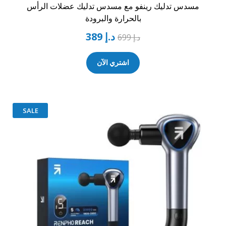
مسدس تدليك رينفو مع مسدس تدليك عضلات الرأس
بالحرارة والبرودة
د.إ
389
د.إ
699
اشتري الآن
SALE