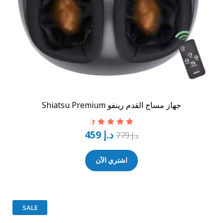
جهاز مساج القدم رينفو Shiatsu Premium
د.إ
459
تم التقييم
4.67
د.إ
779
من 5
اشتري الآن
SALE