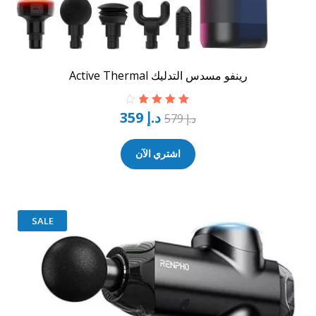
رينفو مسدس التدليك Active Thermal
د.إ
359
تم التقييم
د.إ
579
4.00
من 5
اشتري الآن
SALE