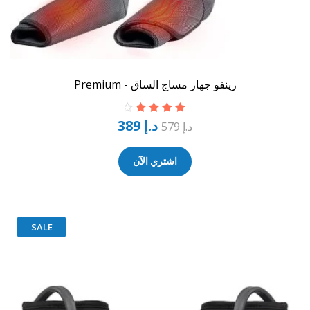
رينفو جهاز مساج الساق - Premium
د.إ
389
تم التقييم
د.إ
579
4.00
من 5
اشتري الآن
SALE