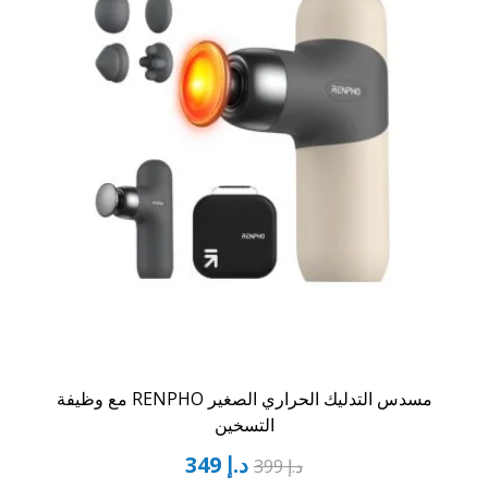
مسدس التدليك الحراري الصغير RENPHO مع وظيفة
التسخين
د.إ
349
د.إ
399