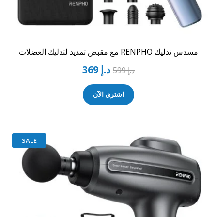
مسدس تدليك RENPHO مع مقبض تمديد لتدليك العضلات
د.إ
369
د.إ
599
اشتري الآن
SALE