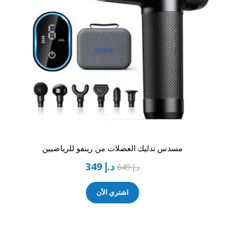
مسدس تدليك العضلات من رينفو للرياضيين
د.إ
349
د.إ
649
اشتري الآن