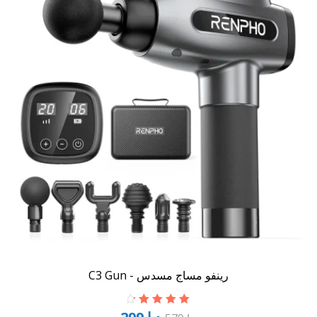
رينفو مساج مسدس - C3 Gun
تم التقييم