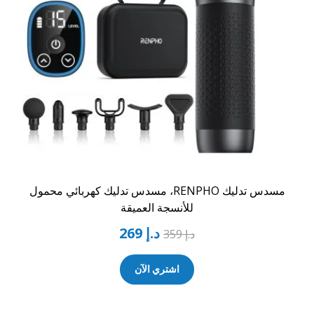
مسدس تدليك RENPHO، مسدس تدليك كهربائي محمول
للأنسجة العميقة
د.إ
269
د.إ
359
اشتري الآن