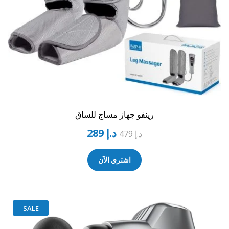
رينفو جهاز مساج للساق
د.إ
289
د.إ
479
اشتري الآن
SALE