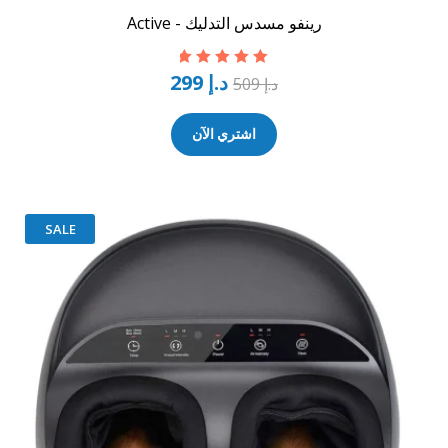
رينفو مسدس التدليك - Active
د.إ
299
تم التقييم
5.00
د.إ
509
من 5
اشتري الآن
SALE