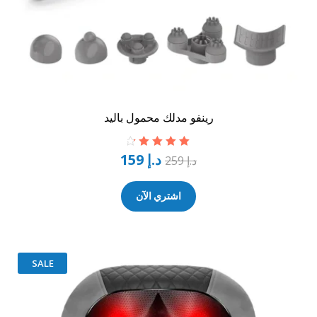
رينفو مدلك محمول باليد
د.إ
159
تم التقييم
د.إ
259
4.50
من 5
اشتري الآن
SALE