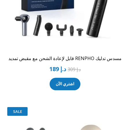
مسدس تدليك RENPHO قابل لإعادة الشحن مع مقبض تمديد
د.إ
189
د.إ
309
اشتري الآن
SALE