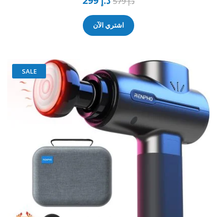
د.إ
299
د.إ
579
4.50
من 5
اشتري الآن
SALE