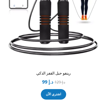
رينفو حبل القفز الذكي
د.إ
99
د.إ
129
اشتري الآن