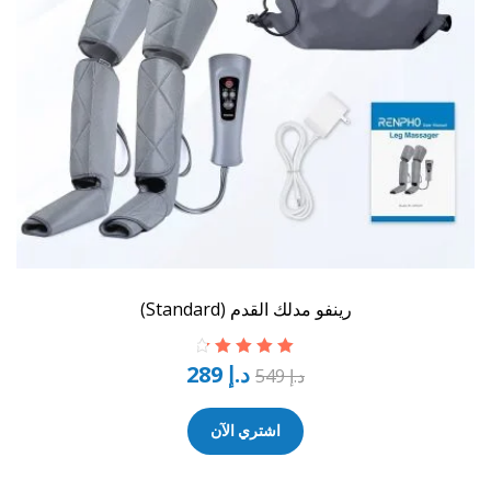
رينفو مدلك القدم (Standard)
د.إ
289
تم التقييم
د.إ
549
4.50
من 5
اشتري الآن