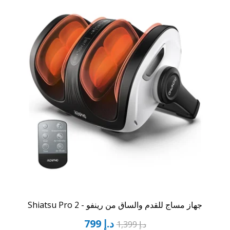
جهاز مساج للقدم والساق من رينفو - Shiatsu Pro 2
د.إ
799
د.إ
1,399