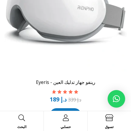
رينفو جهاز تدليك العين - Eyeris
د.إ
189
تم التقييم
5.00
د.إ
339
من 5
اشتري الآن
تسوق
حسابي
البحث