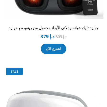
جهاز تدليك شياتسو ثلاثي الأبعاد محمول من رينفو مع حرارة
د.إ
379
د.إ
609
اشتري الآن
SALE