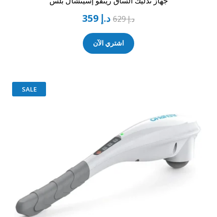
جهاز تدليك الساق رينفو إسينشال بلس
د.إ
359
د.إ
629
اشتري الآن
SALE