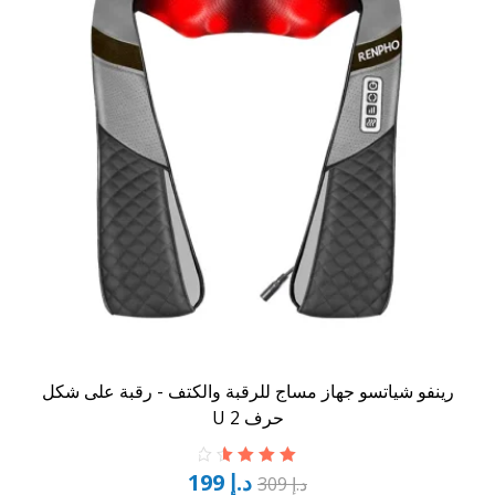
رينفو شياتسو جهاز مساج للرقبة والكتف - رقبة على شكل
حرف U 2
د.إ
199
تم التقييم
د.إ
309