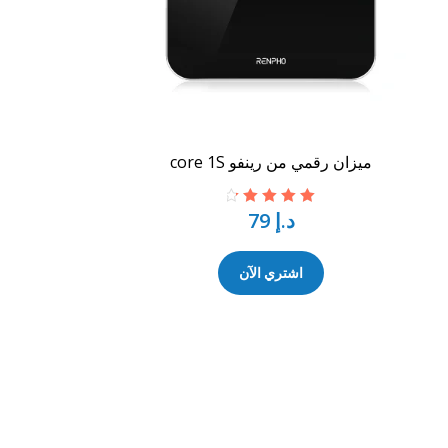
ميزان رقمي من رينفو core 1S
د.إ
79
تم التقييم
4.50
من 5
اشتري الآن