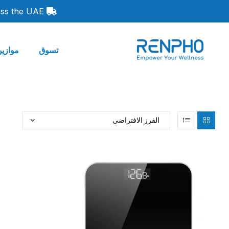
oss the UAE.
تسوق
موازين
رينفو
حياة
صحية
ذكية