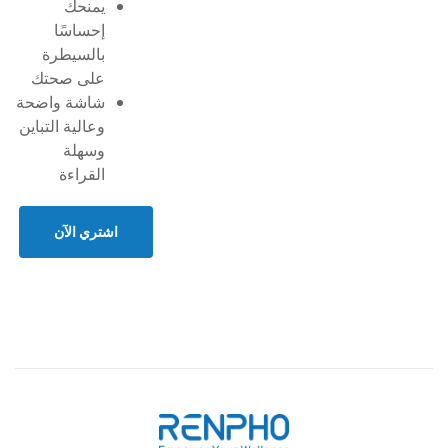
يمنحك
إحساسًا
بالسيطرة
على صحتك
شاشة واضحة
وعالية التباين
وسهلة
القراءة
اشتري الآن