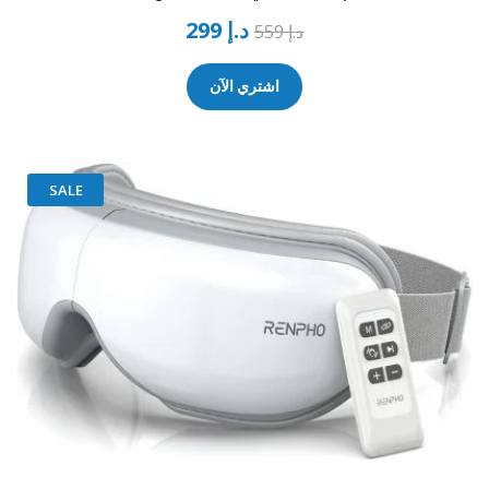
د.إ
299
د.إ
559
اشتري الآن
SALE