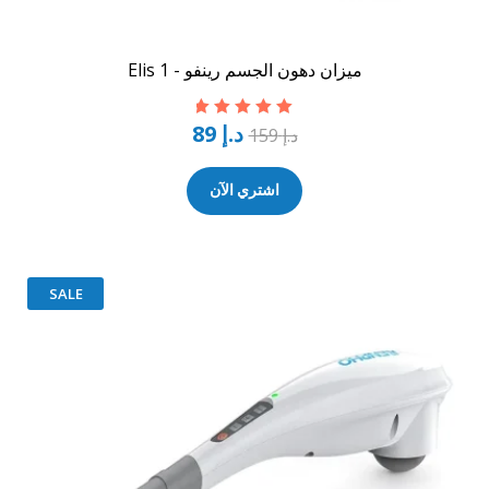
ميزان دهون الجسم رينفو - Elis 1
د.إ
89
تم التقييم
5.00
د.إ
159
من 5
اشتري الآن
SALE