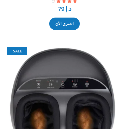
د.إ
79
تم التقييم
4.50
من 5
اشتري الآن
SALE