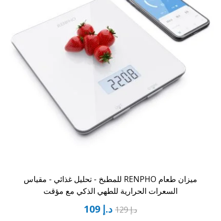
ميزان طعام RENPHO للمطبخ - تحليل غذائي - مقياس
السعرات الحرارية للطهي الذكي مع مؤقت
د.إ
109
د.إ
129