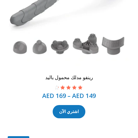
رينفو مدلك محمول باليد
AED
169
–
AED
149
تم التقييم
4.50
من 5
اشتري الآن