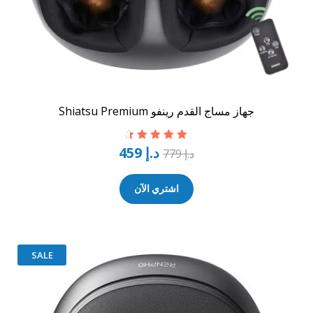
جهاز مساج القدم رينفو Shiatsu Premium
د.إ
459
تم التقييم
4.67
د.إ
779
من 5
اشتري الآن
SALE