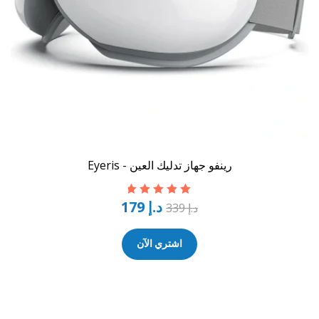
رينفو جهاز تدليك العين - Eyeris
د.إ
179
تم التقييم
5.00
د.إ
339
من 5
اشتري الآن