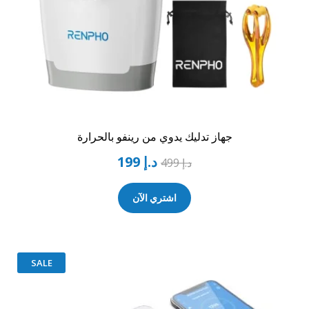
جهاز تدليك يدوي من رينفو بالحرارة
د.إ
199
د.إ
499
اشتري الآن
SALE