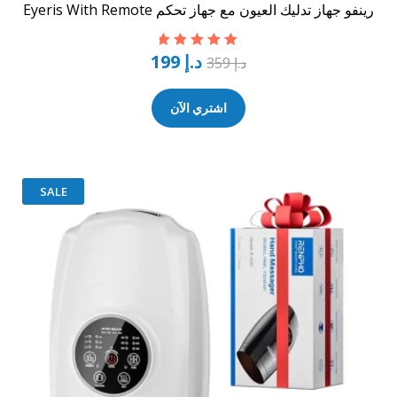
رينفو جهاز تدليك العيون مع جهاز تحكم Eyeris With Remote
د.إ
199
تم التقييم
5.00
د.إ
359
من 5
اشتري الآن
SALE